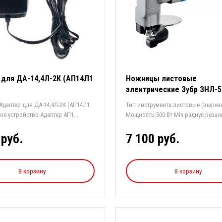
 для ДА-14,4Л-2К (АП14Л1
Ножницы листовые
ь
электрические Зубр ЗНЛ-5
Вт
Адаптер для ДА-14,4Л-2К (АП14Л1
Тип инструмента:листовые (вырез
ядное устройство Адаптер АП1...
Мощность:500 Вт Min радиус резан
Тол...
 руб.
7 100 руб.
В корзину
В корзину