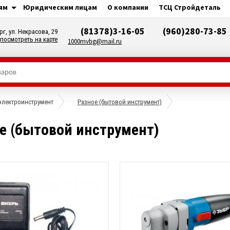
ям
Юридическим лицам
О компании
ТСЦ Стройдеталь
(81378)3-16-05
(960)280-73-85
рг, ул. Некрасова, 29
посмотреть на карте
1000mvbg@mail.ru
электроинструмент
Разное (бытовой инструмент)
е (бытовой инструмент)