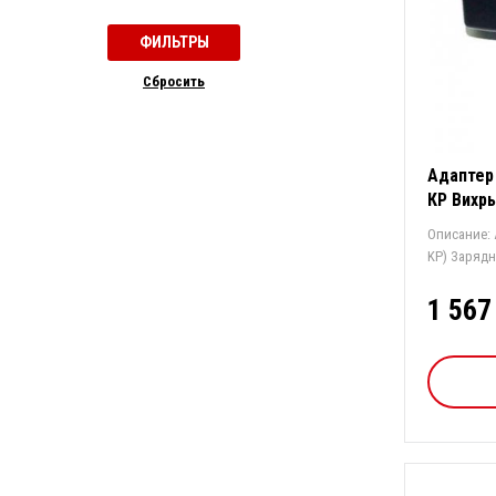
Cбросить
Адаптер
КР Вихр
Описание: 
KP) Зар
1 567