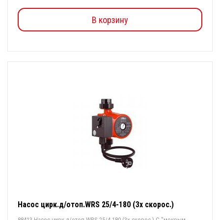
В корзину
Насос цирк.д/отоп.WRS 25/4-180 (3х скорос.)
88413 Насос цирк.д/отоп.WRS 25/4-180 (3х скорос.) С "мокрым