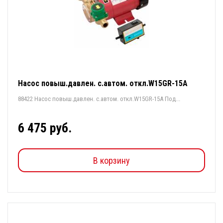
Насос повыш.давлен. с.автом. откл.W15GR-15A
88422 Насос повыш.давлен. с.автом. откл.W15GR-15A Под...
6 475 руб.
В корзину