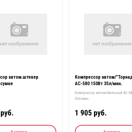
сор автом.штекер
Компрессор автом/"Торна
 сумке
АС-580 150Вт 35л/мин.
Компрессор автомобильный АС-58
35л/мин.
 руб.
1 905 руб.
В корзину
В корзину