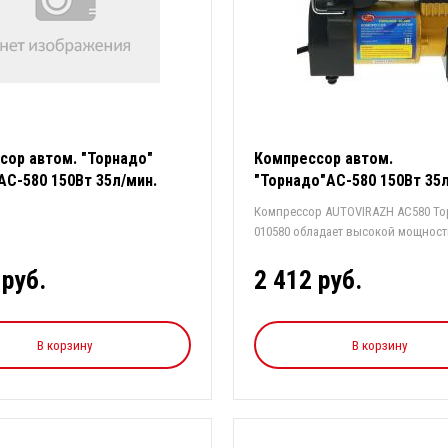
сор автом. "Торнадо"
Компрессор автом.
АС-580 150Вт 35л/мин.
"Торнадо"АС-580 150Вт 35л
кейсе
Компрессор AUTOVIRAZH AC580 То
010580 обладает высокой мощность
 руб.
2 412 руб.
В корзину
В корзину