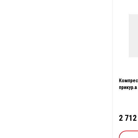
Компрес
прикур.в
2 712