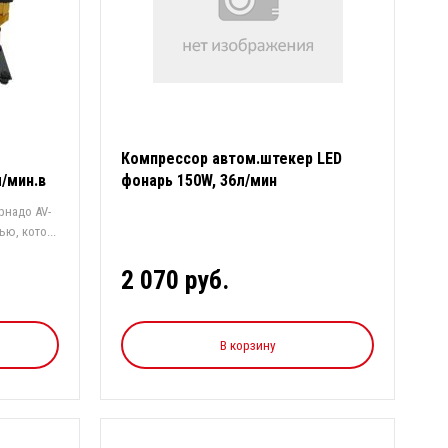
Компрессор автом.штекер LED
/мин.в
фонарь 150W, 36л/мин
рнадо AV-
ю, кото...
2 070 руб.
В корзину