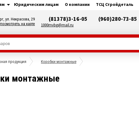
ям
Юридическим лицам
О компании
ТСЦ Стройдеталь
(81378)3-16-05
(960)280-73-85
рг, ул. Некрасова, 29
посмотреть на карте
1000mvbg@mail.ru
ная продукция
Коробки монтажные
бки монтажные