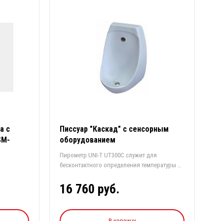
а с
Писсуар "Каскад" с сенсорным
SM-
оборудованием
Пирометр UNI-T UT300C служит для
бесконтактного определения температуры в
предел...
16 760 руб.
В корзину