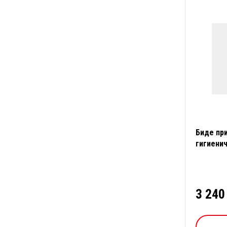
Биде при
гигиени
EB5610
3 240