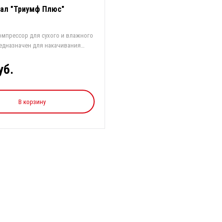
ал "Триумф Плюс"
омпрессор для сухого и влажного
редназначен для накачивания
уб.
В корзину