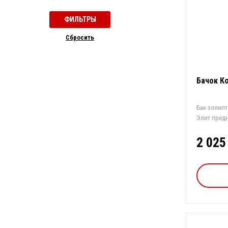
Cбросить
Бачок К
Бак эллипт
Элит предн
о...
2 025