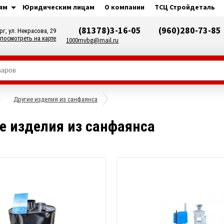
ям
Юридическим лицам
О компании
ТСЦ Стройдеталь
(81378)3-16-05
(960)280-73-85
рг, ул. Некрасова, 29
посмотреть на карте
1000mvbg@mail.ru
Другие изделия из санфаянса
е изделия из санфаянса