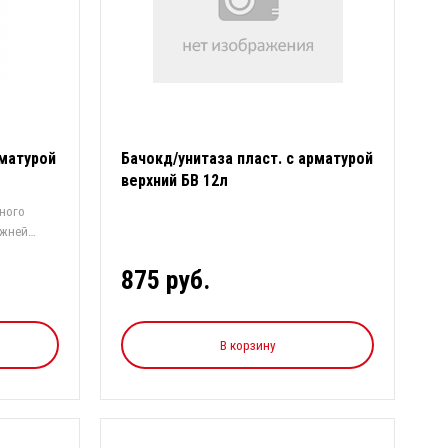
рматурой
Бачокд/унитаза пласт. с арматурой
верхний БВ 12л
ного
ижней
875 руб.
В корзину