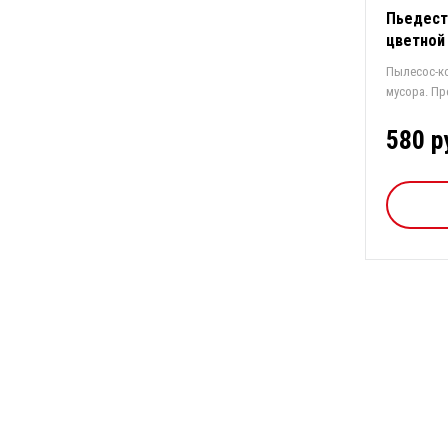
Пьедест
цветной
Пылесос-к
мусора. П
ши...
580 р