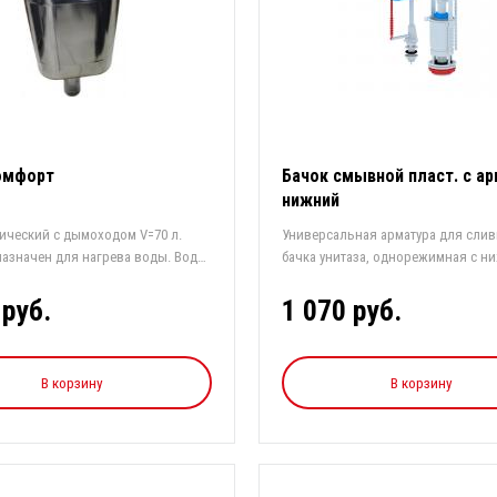
омфорт
Бачок смывной пласт. с а
нижний
ический с дымоходом V=70 л.
Универсальная арматура для слив
азначен для нагрева воды. Вода
бачка унитаза, однорежимная с н
подводк...
 руб.
1 070 руб.
В корзину
В корзину