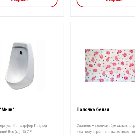
 "Мини"
Полочка белая
корпуса: Санфарфор Подвод
Фланель – хлопчатобумажная, ше
ий Вес (кг): 15,7 Р...
или полушерстяная ткань полотнян