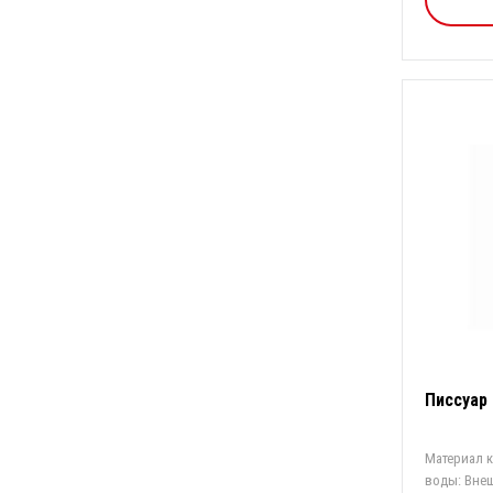
Писсуар
Материал 
воды: Внешн