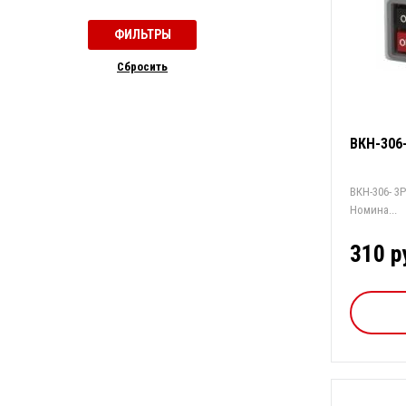
Cбросить
ВКН-306-
ВКН-306- 3Р 6А
Номина...
310 р