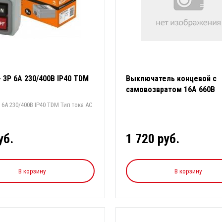
 3Р 6А 230/400В IP40 TDM
Выключатель концевой с
самовозвратом 16А 660В
 230/400В IP40 TDM Тип тока АС
уб.
1 720 руб.
В корзину
В корзину