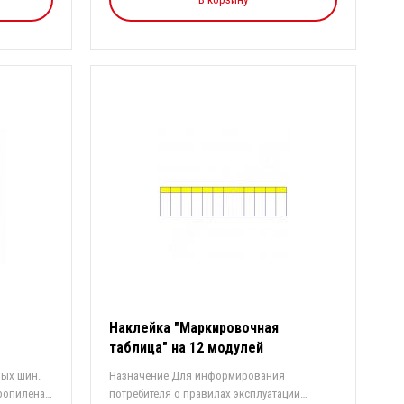
Наклейка "Маркировочная
таблица" на 12 модулей
вых шин.
Назначение Для информирования
ропилена.
потребителя о правилах эксплуатации