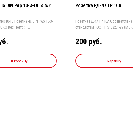
на DIN РАр 10-3-ОП с з/к
Розетка РД-47 1Р 10А
RD10-16 Розетка на DIN РАр 10-3-
Розетка РД-47 1Р 10А Соответствие
HUKO Вес Нетто: ...
стандартам ГОСТ Р 51322.1-99 (МЭК 
94...
уб.
200 руб.
В корзину
В корзину