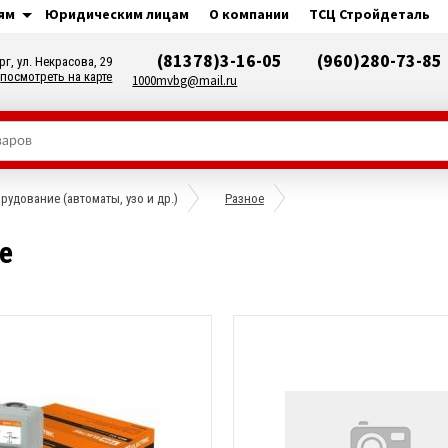
ям
Юридическим лицам
О компании
ТСЦ Стройдеталь
(81378)3-16-05
(960)280-73-85
рг, ул. Некрасова, 29
посмотреть на карте
1000mvbg@mail.ru
удование (автоматы, узо и др.)
Разное
е