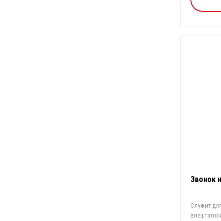
Звонок 
Служит дл
внештатно