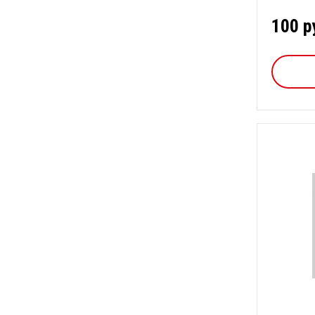
элек...
100 р