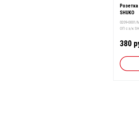
Розетка 
SHUKO
0209-0001/M
ОП с з/к S
380 р