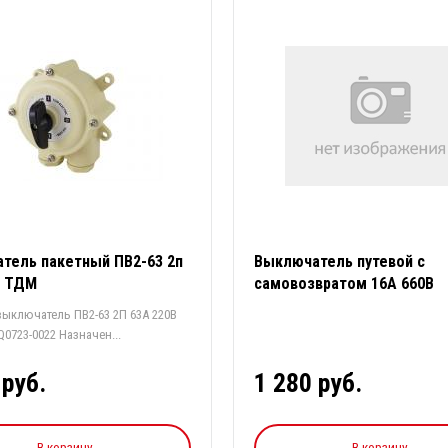
тель пакетный ПВ2-63 2п
Выключатель путевой с
1 ТДМ
самовозвратом 16А 660В
ыключатель ПВ2-63 2П 63А 220В
IP56 TDM SQ0723-0022 Назначен...
 руб.
1 280 руб.
В корзину
В корзину