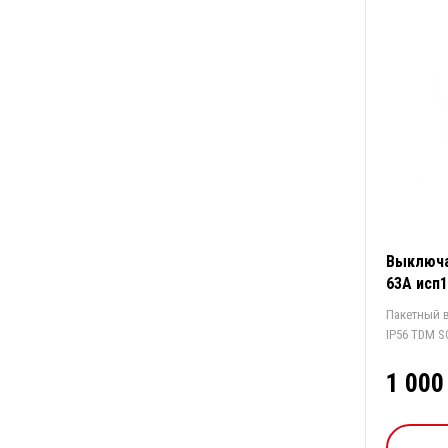
Выключа
63А исп
Пакетный в
1 000