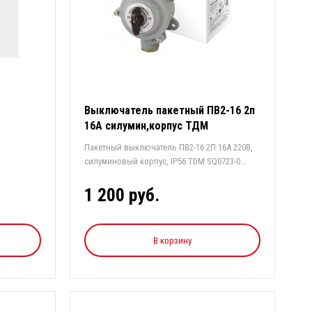
Выключатель пакетный ПВ2-16 2п
16А силумин,корпус ТДМ
Пакетный выключатель ПВ2-16 2П 16А 220В,
силуминовый корпус, IP56 TDM SQ0723-0...
1 200 руб.
В корзину