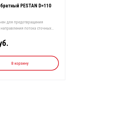
обратный PESTAN D=110
чен для предотвращения
 направления потока сточных
...
уб.
В корзину