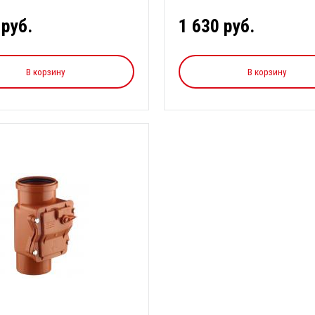
ения д...
вод в систе...
 руб.
1 630 руб.
В корзину
В корзину