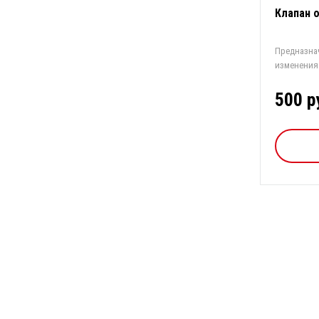
Клапан 
Предназна
изменения
вод в систе
500 р