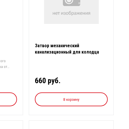
Затвор механический
канализационный для колодца
ТП-85.100.0
ного
ка от
660 руб.
В корзину