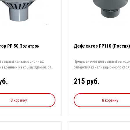
ор РР 50 Политрон
Дефлектор РР110 (Россия)
я защиты канализационных
Предназначен для защиты выход
ыведенных на крышу здания, от
отверстия канализационного стоя
атмосферн...
уб.
215 руб.
В корзину
В корзину