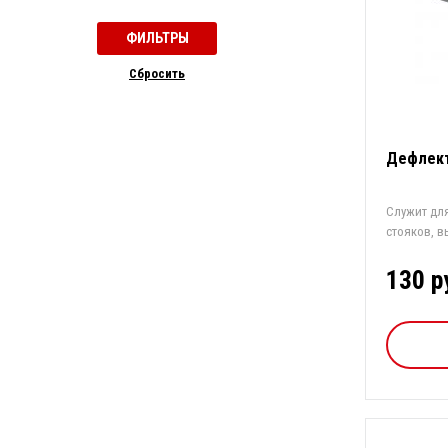
Cбросить
Дефлект
Служит дл
стояков, в
воздей...
130 р