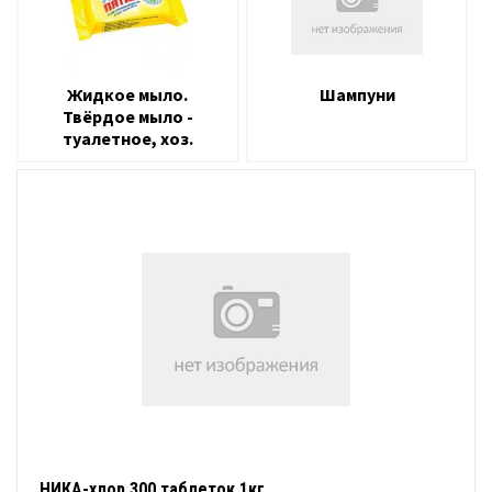
Жидкое мыло.
Шампуни
Твёрдое мыло -
туалетное, хоз.
НИКА-хлор 300 таблеток 1кг