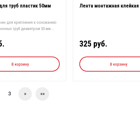
для труб пластик 50мм
Лента монтажная клейкая
чен для крепления к основанию
онных труб диаметром 50 мм.
б.
325 руб.
В корзину
В корзину
3
»
»»