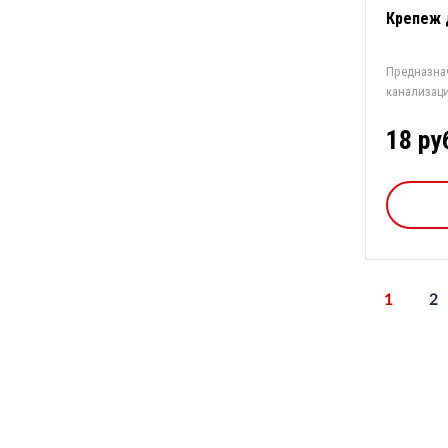
Крепеж 
Предназна
канализаци
Рас...
18 ру
1
2