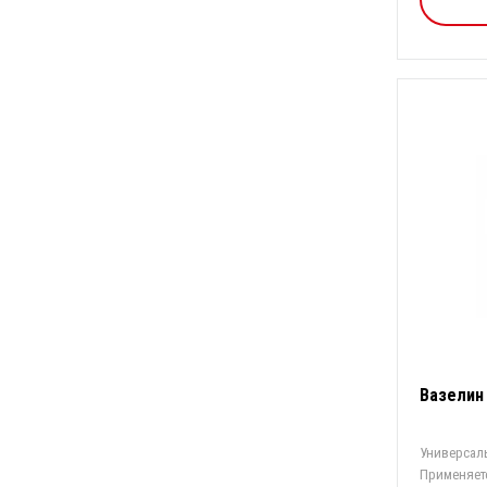
Вазелин
Универсал
Применяетс