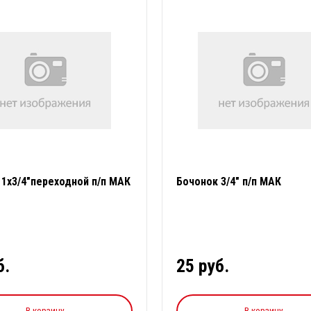
 1х3/4"переходной п/п МАК
Бочонок 3/4" п/п МАК
б.
25 руб.
В корзину
В корзину