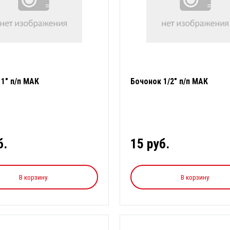
1" п/п МАК
Бочонок 1/2" п/п МАК
б.
15 руб.
В корзину
В корзину