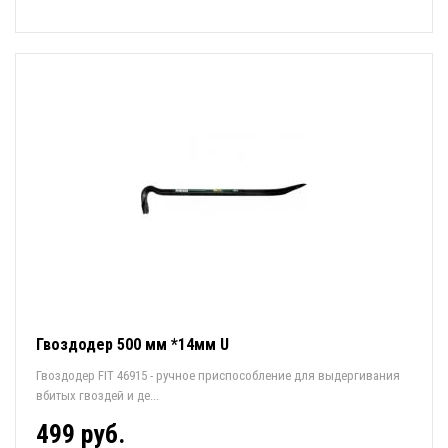
Гвоздодер 500 мм *14мм U
Гвоздодер FIT 46915 - ручное приспособление для выдергивания
вбитых гвоздей и де...
499 руб.