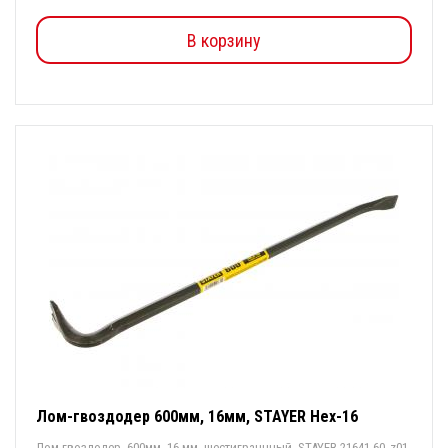
В корзину
Лом-гвоздодер 600мм, 16мм, STAYER Hex-16
Лом-гвоздодер, 600мм, 16 мм, шестиграннный, STAYER 21641-60_z01