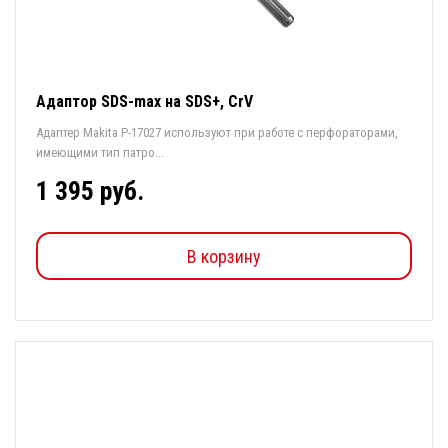
Адаптор SDS-max на SDS+, СrV
Адаптер Makita P-17027 используют при работе с перфораторами,
имеющими тип патро...
1 395 руб.
В корзину