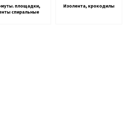
омуты. площадки,
Изолента, крокодилы
енты спиральные