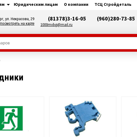
ям
Юридическим лицам
О компании
ТСЦ Стройдеталь
(81378)3-16-05
(960)280-73-85
рг, ул. Некрасова, 29
посмотреть на карте
1000mvbg@mail.ru
одники