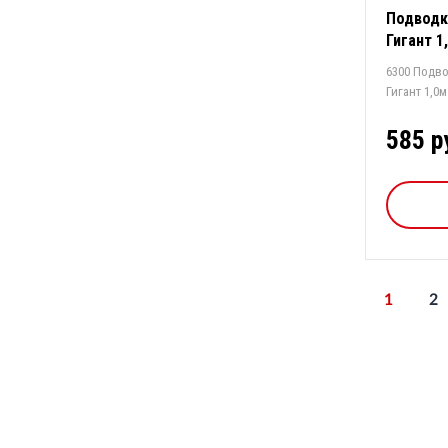
Подводка
Гигант 1,
6300 Подво
585 р
1
2