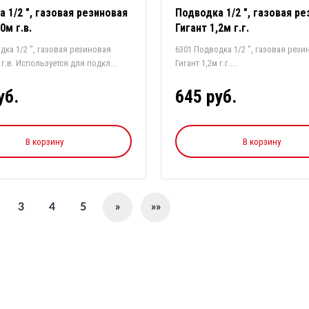
 1/2 ", газовая резиновая
Подводка 1/2 ", газовая р
0м г.в.
Гигант 1,2м г.г.
дка 1/2 ", газовая резиновая
6301 Подводка 1/2 ", газовая рези
Гигант 1,0м г.в. Используется для подкл...
Гигант 1,2м г.г....
уб.
645 руб.
В корзину
В корзину
3
4
5
»
»»