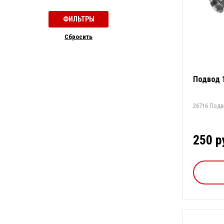
Cбросить
Подвод 1
26716 Подв
250 р