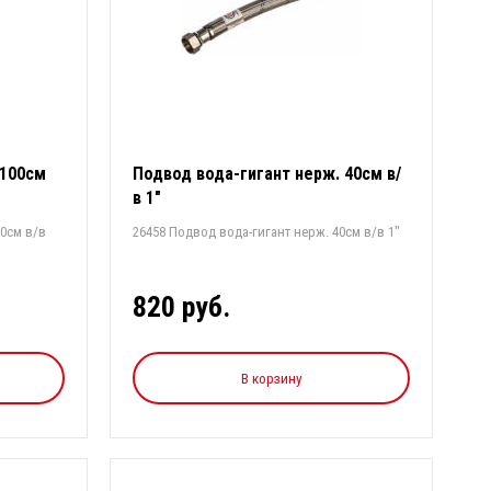
 100см
Подвод вода-гигант нерж. 40см в/
в 1"
00см в/в
26458 Подвод вода-гигант нерж. 40см в/в 1"
820 руб.
В корзину