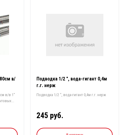
80см в/
Подводка 1/2 ", вода-гигант 0,4м
г.г. нерж
см в/в 1"
Подводка 1/2 ", вода-гигант 0,4м г.г. нерж
товых...
245 руб.
В корзину