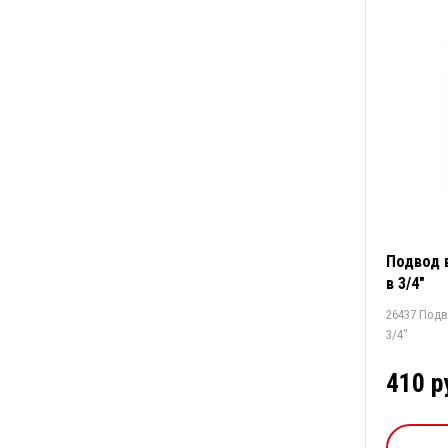
Подвод в
в 3/4"
26437 Подв
3/4"
410 р