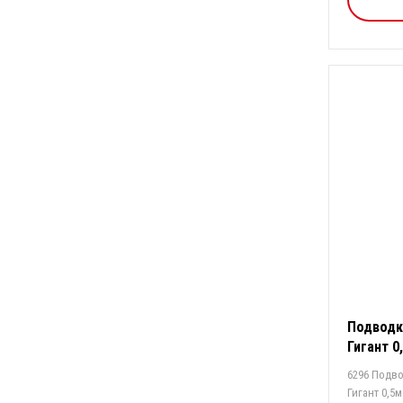
Подводка
Гигант 0,
6296 Подво
Гигант 0,5м г