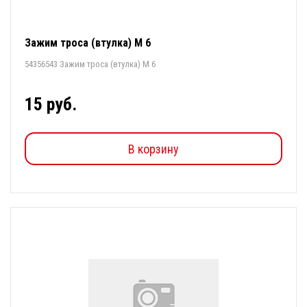
Зажим троса (втулка) М 6
54356543 Зажим троса (втулка) М 6
15 руб.
В корзину