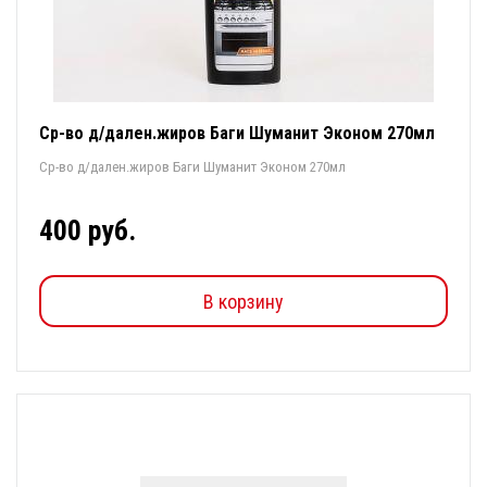
Ср-во д/дален.жиров Баги Шуманит Эконом 270мл
Ср-во д/дален.жиров Баги Шуманит Эконом 270мл
400 руб.
В корзину