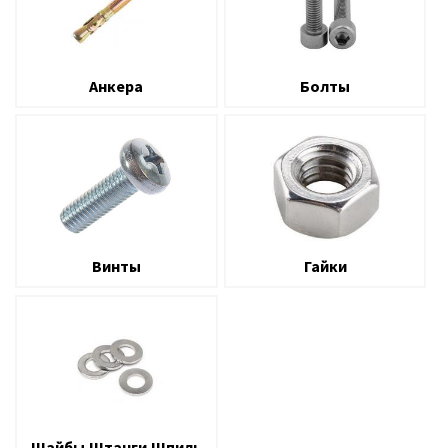
Анкера
Болты
Винты
Гайки
Шайбы.Штанги.Шпиль