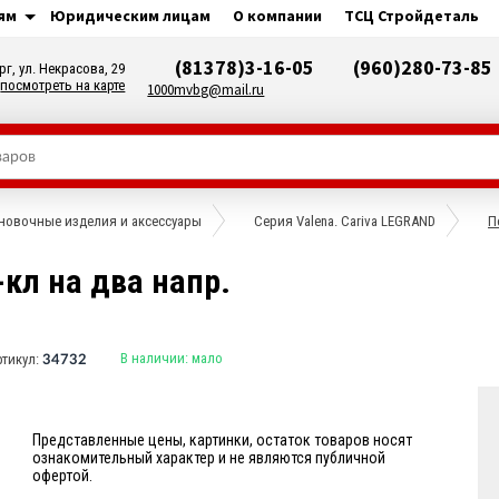
ям
Юридическим лицам
О компании
ТСЦ Стройдеталь
(81378)3-16-05
(960)280-73-85
рг, ул. Некрасова, 29
посмотреть на карте
1000mvbg@mail.ru
новочные изделия и аксессуары
Серия Valena. Cariva LEGRAND
П
кл на два напр.
В наличии:
мало
ртикул:
34732
Представленные цены, картинки, остаток товаров носят
ознакомительный характер и не являются публичной
офертой.