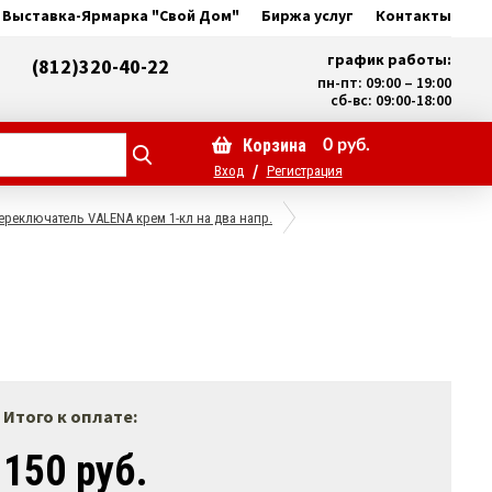
Выставка-Ярмарка "Свой Дом"
Биржа услуг
Контакты
график работы:
(812)320-40-22
пн-пт: 09:00 – 19:00
сб-вс: 09:00-18:00
Корзина
0
руб.
/
Вход
Регистрация
ереключатель VALENA крем 1-кл на два напр.
Итого к оплате:
150 руб.