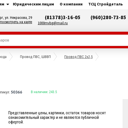
ям
Юридическим лицам
О компании
ТСЦ Стройдеталь
(81378)3-16-05
(960)280-73-85
рг, ул. Некрасова, 29
посмотреть на карте
1000mvbg@mail.ru
вода
Провод ПВС, ШВВП
Провод ПВС 2х2,5
В наличии:
243.5
ртикул:
50366
Представленные цены, картинки, остаток товаров носят
ознакомительный характер и не являются публичной
офертой.