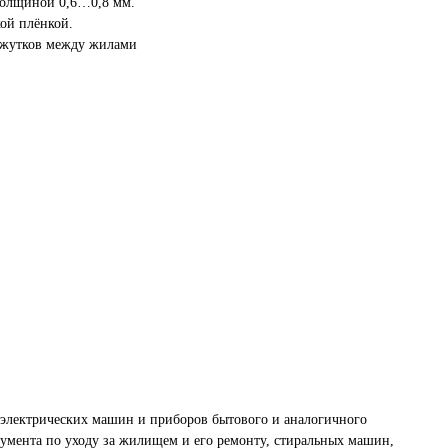
толщиной 0,6…0,8 мм.
ой плёнкой.
ежутков между жилами
электрических машин и приборов бытового и аналогичного
румента по уходу за жилищем и его ремонту, стиральных машин,