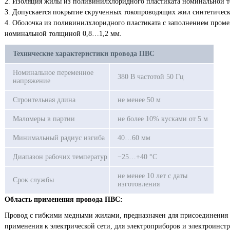
2. Изоляция жилы из поливинилхлоридного пластиката номинальной 
3. Допускается покрытие скрученных токопроводящих жил синтетическ
4. Оболочка из поливинилхлоридного пластиката с заполнением пром
номинальной толщиной 0,8…1,2 мм.
Технические характеристики провода
ПВС
Номинальное переменное
380 В частотой 50 Гц
напряжение
Строительная длина
не менее 50 м
Маломеры в партии
не более 10% кусками от 5 м
Минимальный радиус изгиба
40…60 мм
Диапазон рабочих температур
−25…+40 °C
не менее 10 лет с даты
Срок службы
изготовления
Область применения провода
ПВС
:
Провод с гибкими медными жилами, предназначен для присоединения 
применения к электрической сети, для электроприборов и электроинст