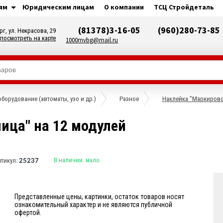
ям
Юридическим лицам
О компании
ТСЦ Стройдеталь
(81378)3-16-05
(960)280-73-85
рг, ул. Некрасова, 29
посмотреть на карте
1000mvbg@mail.ru
борудование (автоматы, узо и др.)
Разное
Наклейка "Маркирово
ица" на 12 модулей
В наличии:
мало
ртикул:
25237
Представленные цены, картинки, остаток товаров носят
ознакомительный характер и не являются публичной
офертой.