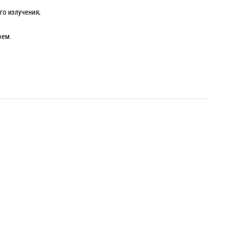
го излучения;
оем.