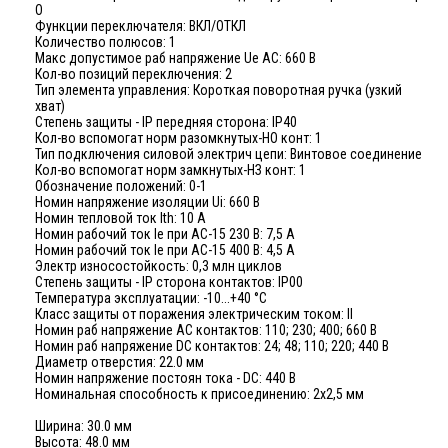
O
Функции переключателя: ВКЛ/ОТКЛ
Количество полюсов: 1
Макс допустимое раб напряжение Ue AC: 660 В
Кол-во позиций переключения: 2
Тип элемента управления: Короткая поворотная ручка (узкий
хват)
Степень защиты - IP передняя сторона: IP40
Кол-во вспомогат норм разомкнутых-НО конт: 1
Тип подключения силовой электрич цепи: Винтовое соединение
Кол-во вспомогат норм замкнутых-НЗ конт: 1
Обозначение положений: 0-1
Номин напряжение изоляции Ui: 660 В
Номин тепловой ток Ith: 10 А
Номин рабочий ток Ie при AC-15 230 В: 7,5 А
Номин рабочий ток Ie при АС-15 400 В: 4,5 А
Электр износостойкость: 0,3 млн циклов
Степень защиты - IP сторона контактов: IP00
Температура эксплуатации: -10...+40 °C
Класс защиты от поражения электрическим током: II
Номин раб напряжение AC контактов: 110; 230; 400; 660 В
Номин раб напряжение DC контактов: 24; 48; 110; 220; 440 В
Диаметр отверстия: 22.0 мм
Номин напряжение постоян тока - DC: 440 В
Номинальная способность к присоединению: 2х2,5 мм
Ширина: 30.0 мм
Высота: 48.0 мм