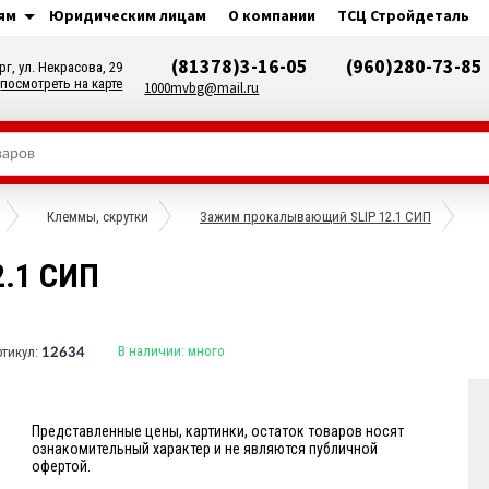
ям
Юридическим лицам
О компании
ТСЦ Стройдеталь
(81378)3-16-05
(960)280-73-85
рг, ул. Некрасова, 29
посмотреть на карте
1000mvbg@mail.ru
Клеммы, скрутки
Зажим прокалывающий SLIP 12.1 СИП
.1 СИП
В наличии:
много
ртикул:
12634
Представленные цены, картинки, остаток товаров носят
ознакомительный характер и не являются публичной
офертой.