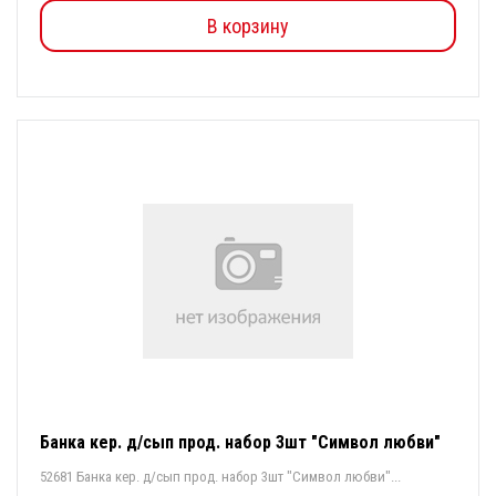
В корзину
Банка кер. д/сып прод. набор 3шт "Символ любви"
52681 Банка кер. д/сып прод. набор 3шт "Символ любви"...