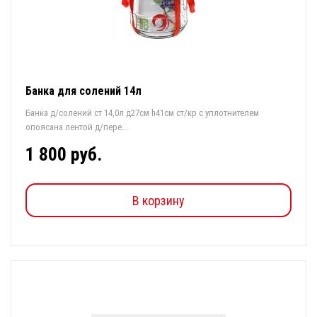
Банка для солений 14л
Банка д/солений ст 14,0л д27см h41см ст/кр с уплотнителем
опоясана лентой д/пере...
1 800 руб.
В корзину