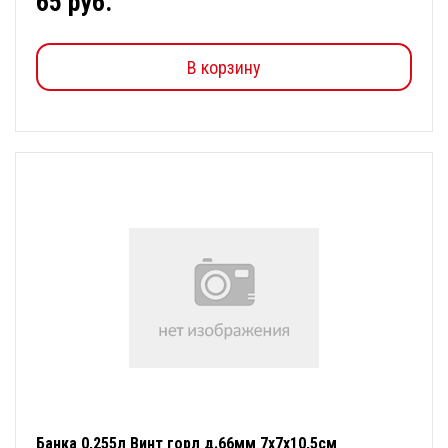
65 руб.
В корзину
Банка 0,255л Винт горл д.66мм 7х7х10,5см