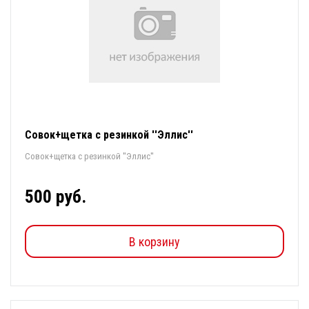
Совок+щетка c резинкой ''Эллис''
Совок+щетка c резинкой ''Эллис''
500 руб.
В корзину