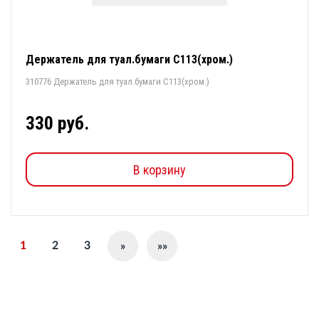
Держатель для туал.бумаги С113(хром.)
310776 Держатель для туал.бумаги С113(хром.)
330 руб.
В корзину
1
2
3
»
»»