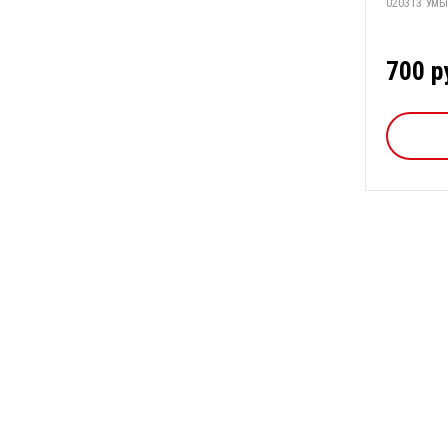
020313 Умы
700 р