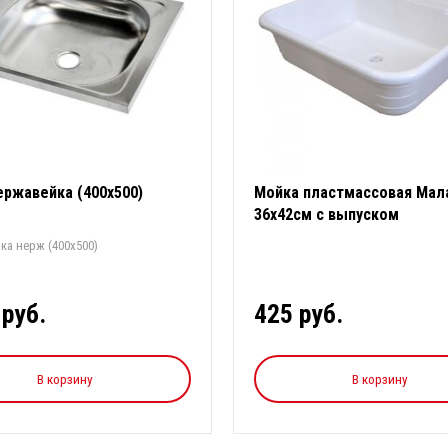
ержавейка (400х500)
Мойка пластмассовая Мал
36х42см с выпуском
ка нерж (400х500)
 руб.
425 руб.
В корзину
В корзину