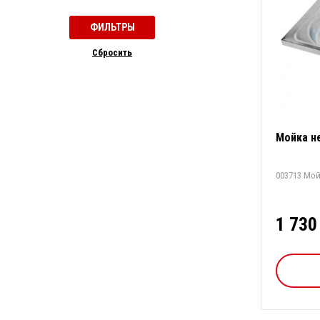
Cбросить
Мойка н
003713 Мой
1 730