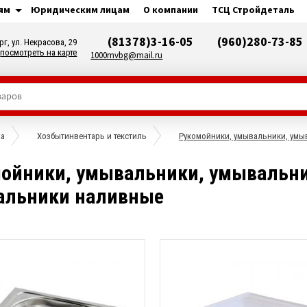
ям
Юридическим лицам
О компании
ТСЦ Стройдеталь
(81378)3-16-05
(960)280-73-85
рг, ул. Некрасова, 29
посмотреть на карте
1000mvbg@mail.ru
ха
Хозбытинвентарь и текстиль
Рукомойники, умывальники, умы
ойники, умывальники, умывальни
альники наливные