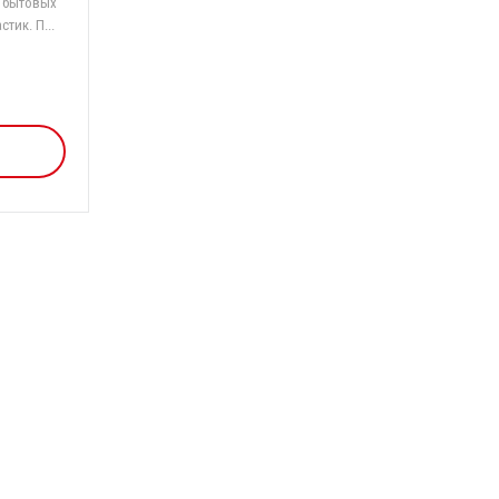
я бытовых
тик. П...