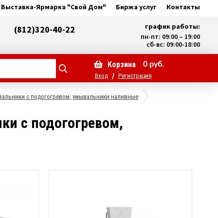
Выставка-Ярмарка "Свой Дом"
Биржа услуг
Контакты
график работы:
(812)320-40-22
пн-пт: 09:00 – 19:00
сб-вс: 09:00-18:00
Корзина
0
руб.
/
Вход
Регистрация
вальники с подогогревом, умывальники наливные
ки с подогогревом,