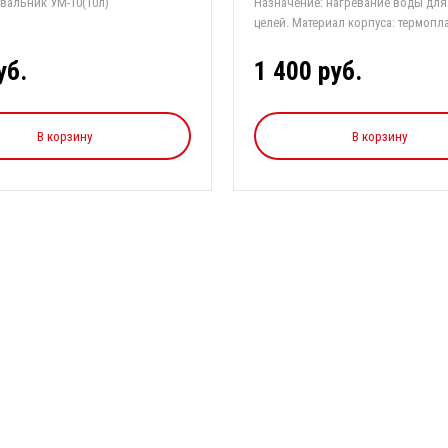
вальник УМ-10(10л)
Назначение: нагревание воды дл
целей. Материал корпуса: термоплас
уб.
1 400 руб.
В корзину
В корзину