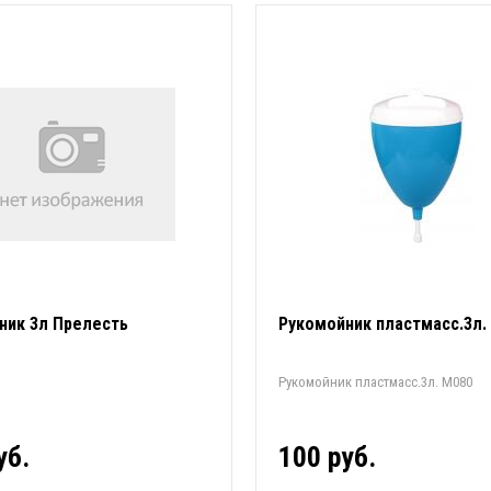
ник 3л Прелесть
Рукомойник пластмасс.3л.
Рукомойник пластмасс.3л. М080
уб.
100 руб.