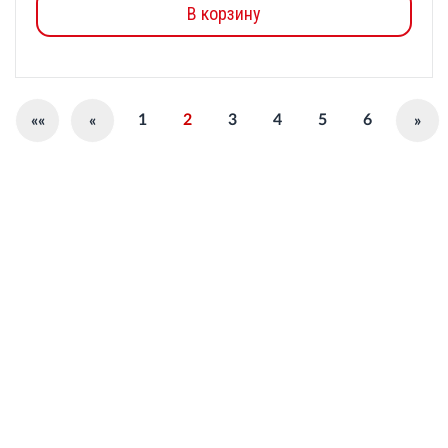
В корзину
1
2
3
4
5
6
««
«
»