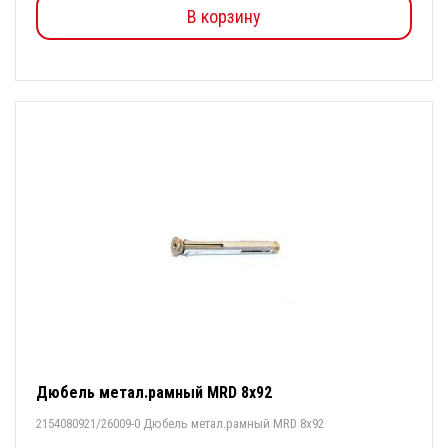
В корзину
Дюбель метал.рамный MRD 8х92
2154080921/26009-0 Дюбель метал.рамный MRD 8х92