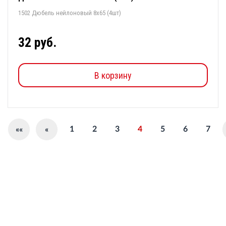
1502 Дюбель нейлоновый 8х65 (4шт)
32 руб.
В корзину
1
2
3
4
5
6
7
««
«