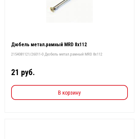
Дюбель метал.рамный MRD 8х112
2154081121/26011-0 Дюбель метал.рамный MRD 8х112
21 руб.
В корзину