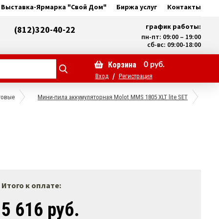
Выставка-Ярмарка "Свой Дом"
Биржа услуг
Контакты
график работы:
(812)320-40-22
пн-пт: 09:00 – 19:00
сб-вс: 09:00-18:00
Корзина
0
руб.
/
Вход
Регистрация
товые
Мини-пила аккумуляторная Molot MMS 1805 XLT lite SET
Итого к оплате:
5 616 руб.