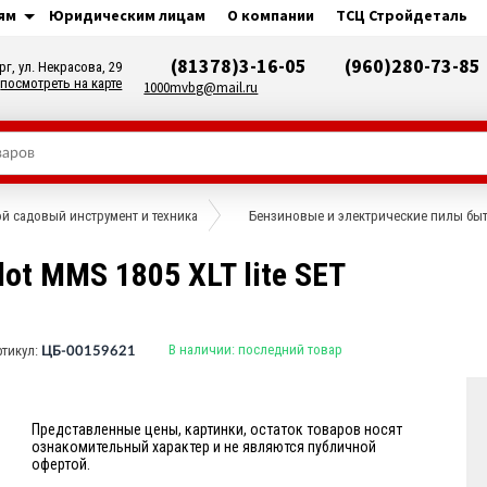
ям
Юридическим лицам
О компании
ТСЦ Стройдеталь
(81378)3-16-05
(960)280-73-85
рг, ул. Некрасова, 29
посмотреть на карте
1000mvbg@mail.ru
й садовый инструмент и техника
Бензиновые и электрические пилы бы
t MMS 1805 XLT lite SET
В наличии:
последний товар
ртикул:
ЦБ-00159621
Представленные цены, картинки, остаток товаров носят
ознакомительный характер и не являются публичной
офертой.