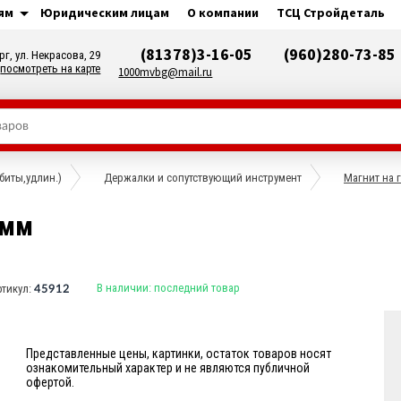
ям
Юридическим лицам
О компании
ТСЦ Стройдеталь
(81378)3-16-05
(960)280-73-85
рг, ул. Некрасова, 29
посмотреть на карте
1000mvbg@mail.ru
биты,удлин.)
Держалки и сопутствующий инструмент
Магнит на 
0мм
В наличии:
последний товар
ртикул:
45912
Представленные цены, картинки, остаток товаров носят
ознакомительный характер и не являются публичной
офертой.