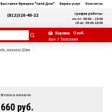
Выставка-Ярмарка "Свой Дом"
Биржа услуг
Контакты
график работы:
(812)320-40-22
пн-пт: 09:00 – 19:00
сб-вс: 09:00-18:00
Корзина
0
руб.
/
Вход
Регистрация
гибк. держателе 520мм
Итого к оплате:
660 руб.