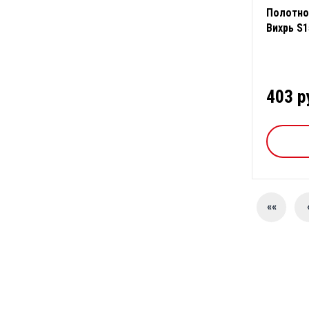
Полотно
Вихрь S1
403 р
««