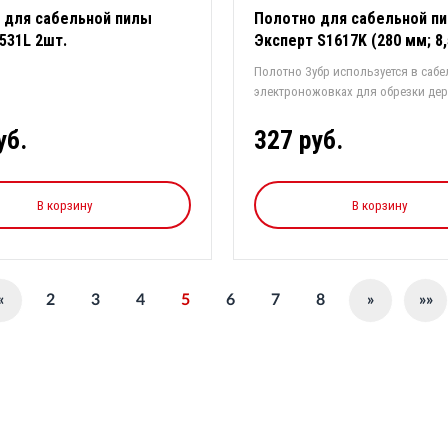
 для сабельной пилы
Полотно для сабельной п
531L 2шт.
Эксперт S1617K (280 мм; 8,
Cr-V)
Полотно Зубр используется в саб
электроножовках для обрезки дер
за...
уб.
327 руб.
В корзину
В корзину
2
3
4
5
6
7
8
«
»
»»