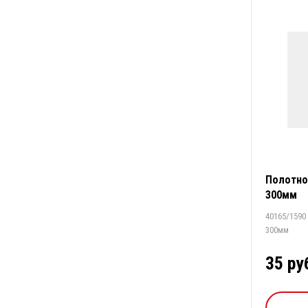
Полотно
300мм
40165/1590
300мм
35 ру