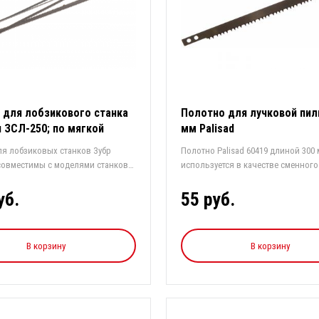
 для лобзикового станка
Полотно для лучковой пил
и ЗСЛ-250; по мягкой
мм Palisad
е; сталь 65Г, L=133мм,
ля лобзиковых станков Зубр
Полотно Palisad 60419 длиной 300
 0,9мм 24 TPI, 5шт Зубр
 совместимы с моделями станков
используется в качестве сменног
.9
эл...
уб.
55 руб.
В корзину
В корзину