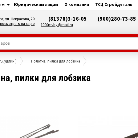
ям
Юридическим лицам
О компании
ТСЦ Стройдеталь
(81378)3-16-05
(960)280-73-85
рг, ул. Некрасова, 29
посмотреть на карте
1000mvbg@mail.ru
ты,удлин.)
Полотна, пилки для лобзика
на, пилки для лобзика