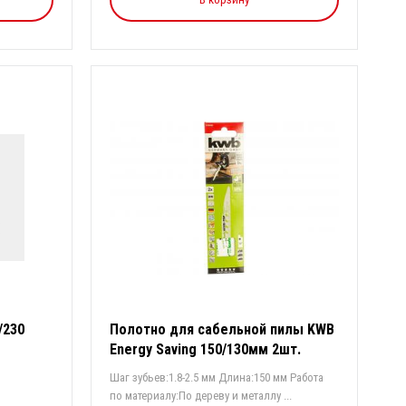
/230
Полотно для сабельной пилы KWB
Energy Saving 150/130мм 2шт.
Шаг зубьев:1.8-2.5 мм Длина:150 мм Работа
по материалу:По дереву и металлу ...