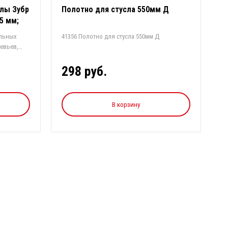
илы Зубр
Полотно для стусла 550мм Д
5 мм;
ельных
41356 Полотно для стусла 550мм Д
евьев,
298 руб.
В корзину