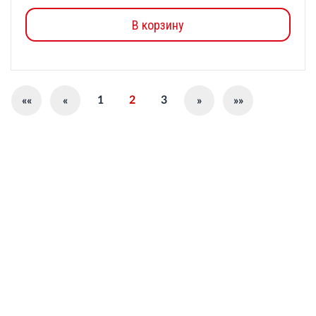
В корзину
1
2
3
««
«
»
»»