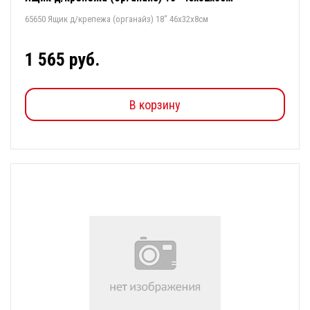
65650 Ящик д/крепежа (органайз) 18" 46х32х8см
1 565 руб.
В корзину