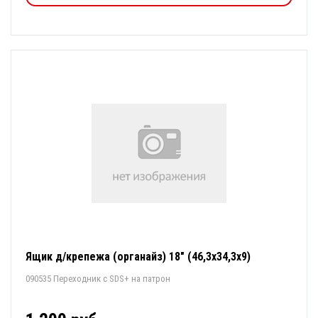
Ящик д/крепежа (органайз) 18" (46,3х34,3х9)
090535 Переходник с SDS+ на патрон