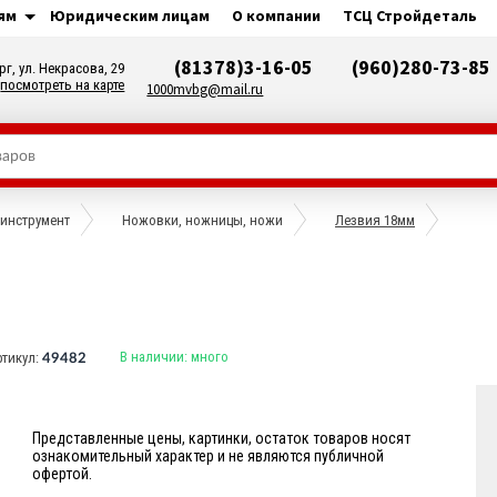
ям
Юридическим лицам
О компании
ТСЦ Стройдеталь
(81378)3-16-05
(960)280-73-85
рг, ул. Некрасова, 29
посмотреть на карте
1000mvbg@mail.ru
инструмент
Ножовки, ножницы, ножи
Лезвия 18мм
В наличии:
много
ртикул:
49482
Представленные цены, картинки, остаток товаров носят
ознакомительный характер и не являются публичной
офертой.