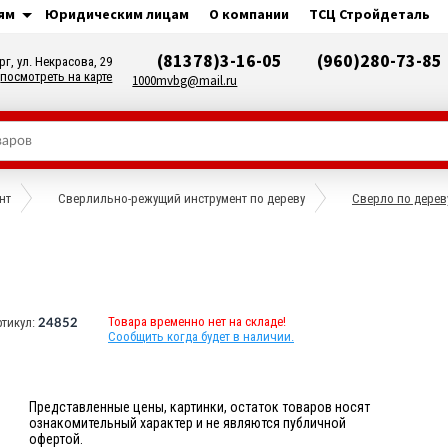
ям
Юридическим лицам
О компании
ТСЦ Стройдеталь
(81378)3-16-05
(960)280-73-85
рг, ул. Некрасова, 29
посмотреть на карте
1000mvbg@mail.ru
нт
Сверлильно-режущий инструмент по дереву
Сверло по дерев
Товара временно нет на складе!
ртикул:
24852
Сообщить когда будет в наличии.
Представленные цены, картинки, остаток товаров носят
ознакомительный характер и не являются публичной
офертой.