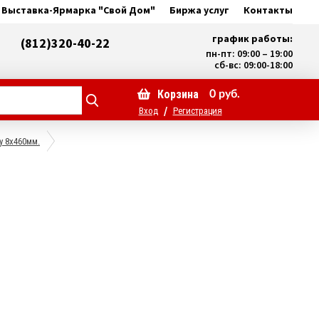
Выставка-Ярмарка "Свой Дом"
Биржа услуг
Контакты
график работы:
(812)320-40-22
пн-пт: 09:00 – 19:00
сб-вс: 09:00-18:00
Корзина
0
руб.
/
Вход
Регистрация
у 8х460мм.