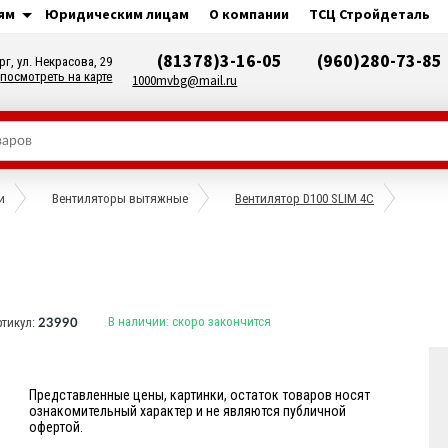
ям
Юридическим лицам
О компании
ТСЦ Стройдеталь
(81378)3-16-05
(960)280-73-85
рг, ул. Некрасова, 29
посмотреть на карте
1000mvbg@mail.ru
и
Вентиляторы вытяжные
Вентилятор D100 SLIM 4C
В наличии:
скоро закончится
ртикул:
23990
Представленные цены, картинки, остаток товаров носят
ознакомительный характер и не являются публичной
офертой.