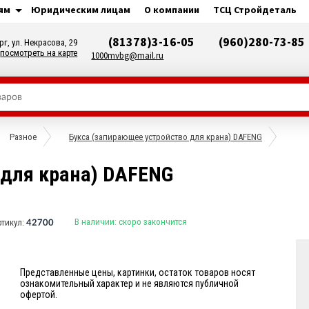
ям
Юридическим лицам
О компании
ТСЦ Стройдеталь
(81378)3-16-05
(960)280-73-85
рг, ул. Некрасова, 29
посмотреть на карте
1000mvbg@mail.ru
Разное
Букса (запирающее устройство для крана) DAFENG
 для крана) DAFENG
В наличии:
скоро закончится
ртикул:
42700
Представленные цены, картинки, остаток товаров носят
ознакомительный характер и не являются публичной
офертой.