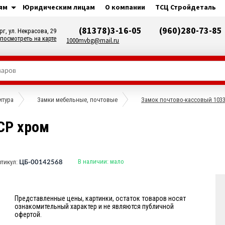
ям
Юридическим лицам
О компании
ТСЦ Стройдеталь
(81378)3-16-05
(960)280-73-85
рг, ул. Некрасова, 29
посмотреть на карте
1000mvbg@mail.ru
итура
Замки мебельные, почтовые
Замок почтово-кассовый 103
СР хром
В наличии:
мало
ртикул:
ЦБ-00142568
Представленные цены, картинки, остаток товаров носят
ознакомительный характер и не являются публичной
офертой.