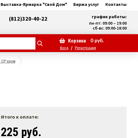
Выставка-Ярмарка "Свой Дом"
Биржа услуг
Контакты
график работы:
(812)320-40-22
пн-пт: 09:00 – 19:00
сб-вс: 09:00-18:00
Корзина
0
руб.
/
Вход
Регистрация
3 СР хром
Итого к оплате:
225 руб.