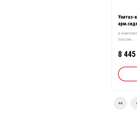
Унитаз-к
арм.сид
в комплект
пластик...
8 445
««