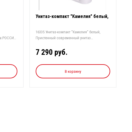
Унитаз-компакт "Камелия" белый,
16335 Унитаз-компакт "Камелия" белый,
на:РОССИЯ
Пристенный современный унитаз
классическ...
7 290 руб.
В корзину