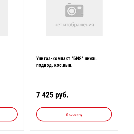
Унитаз-компакт "БИЯ" нижн.
подвод. кос.вып.
й
7 425 руб.
В корзину