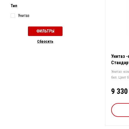
Тип
Унитаз
Cбросить
Унитаз 
Стандар
Унитаз -ко
бел
9 330