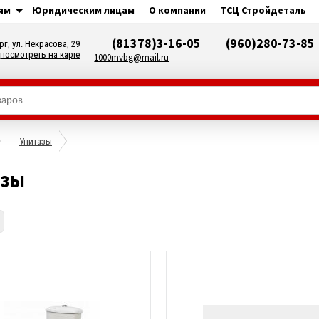
ям
Юридическим лицам
О компании
ТСЦ Стройдеталь
(81378)3-16-05
(960)280-73-85
рг, ул. Некрасова, 29
посмотреть на карте
1000mvbg@mail.ru
Унитазы
азы