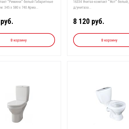
т "Римини" белый Габаритные
16334 Унитаз-компакт "Уют" белый
размеры, мм: 345 x 580 x 740 Арма...
д/унитаза...
 руб.
8 120 руб.
В корзину
В корзину