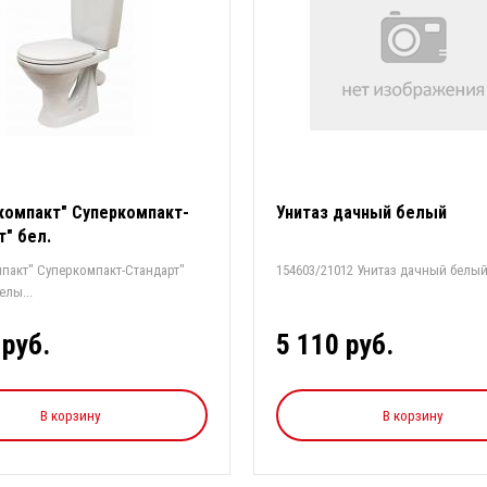
-компакт" Суперкомпакт-
Унитаз дачный белый
т" бел.
мпакт" Суперкомпакт-Стандарт"
154603/21012 Унитаз дачный белы
. Цвет белы...
 руб.
5 110 руб.
В корзину
В корзину