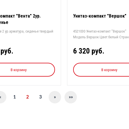
омпакт "Вента" 2ур.
Унитаз-компакт "Вершок"
енье
е 2 ур.арматура, сиденье твердый
4521030 Унитаз-компакт "Вершок"
Модель:Вершок Цвет:белый Стра
Тип:унита...
 руб.
6 320 руб.
В корзину
В корзину
1
2
3
«
»
»»