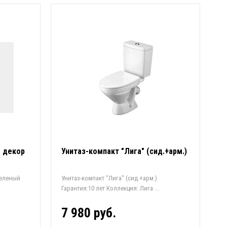
" декор
Унитаз-компакт "Лига" (сид.+арм.)
зеленый
Унитаз-компакт "Лига" (сид.+арм.)
Гарантия:10 лет Коллекция: Лига ...
7 980 руб.