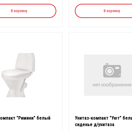
В корзину
В корзину
компакт "Римини" белый
Унитаз-компакт "Уют" бел
сиденье д/унитаза