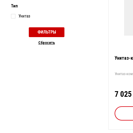
Тип
Унитаз
Cбросить
Унитаз-
Унитаз-ко
7 025