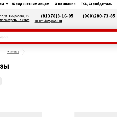
ям
Юридическим лицам
О компании
ТСЦ Стройдеталь
(81378)3-16-05
(960)280-73-85
рг, ул. Некрасова, 29
посмотреть на карте
1000mvbg@mail.ru
Унитазы
азы